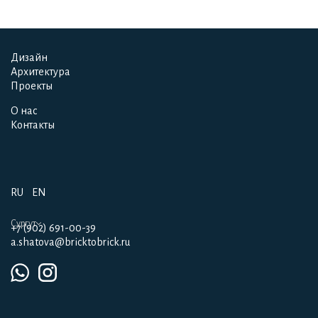
Дизайн
Дизайн
Архитектура
Архитектура
Проекты
Проекты
О нас
О нас
Контакты
Контакты
RU
EN
Сургут
+7 (902) 691-00-39
a.shatova@bricktobrick.ru